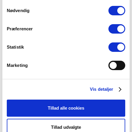
Samtykkevalg
23 juli, 2026
Nødvendig
Præferencer
Statistik
Kategorier
Arbejdsmiljø
Marketing
Blogindlæg
Folkekirken
Vis detaljer
Ikke-kategoriseret
Kirkepolitik
Tillad alle cookies
Løn og ansættelse
Om præster
Tillad udvalgte