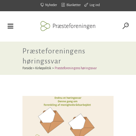
Nyheder
Blanketter
Log ind
Præsteforeningens
høringssvar
Forside
>
Kirkepolitik
>
Præsteforeningens høringssvar