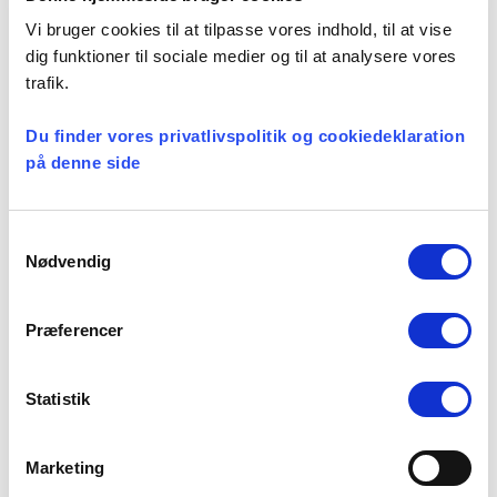
Vi bruger cookies til at tilpasse vores indhold, til at vise
dig funktioner til sociale medier og til at analysere vores
trafik.
Seneste nyheder
Konsulent i
Du finder vores privatlivspolitik og cookiedeklaration
Præsteforeningen
på denne side
06 august, 2026
Samtykkevalg
Nødvendig
Et lille fald i ansøgere til
teologistudiet
Præferencer
29 juli, 2026
Statistik
Stiftsgrænser
23 juli, 2026
Marketing