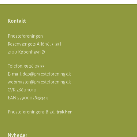
Kontakt
Præsteforeningen
Rosenvængets Allé 16, 3. sal
2100 København Ø
Telefon: 35 26 05 55
E-mail:
ddp@praesteforening.dk
webmaster@praesteforening.dk
CVR 2660 1010
EAN
5790002839344
Præsteforeningens Blad,
tryk her
Nyheder