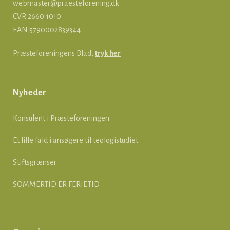
webmaster@praesteforening.dk
CVR 2660 1010
EAN
5790002839344
Præsteforeningens Blad,
tryk her
Nyheder
Konsulent i Præsteforeningen
Et lille fald i ansøgere til teologistudiet
Stiftsgrænser
SOMMERTID ER FERIETID