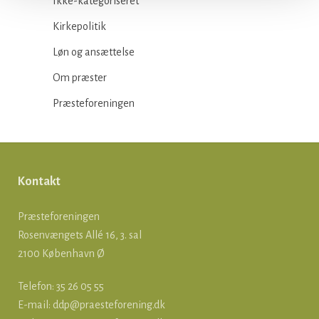
Ikke-kategoriseret
Kirkepolitik
Løn og ansættelse
Om præster
Præsteforeningen
Kontakt
Præsteforeningen
Rosenvængets Allé 16, 3. sal
2100 København Ø
Telefon: 35 26 05 55
E-mail:
ddp@praesteforening.dk