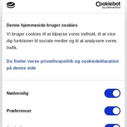
Facebook
LinkedIn
Tweet
Denne hjemmeside bruger cookies
Kategorier:
Vi bruger cookies til at tilpasse vores indhold, til at vise
dig funktioner til sociale medier og til at analysere vores
Præsteforeningen
trafik.
Du finder vores privatlivspolitik og cookiedeklaration
på denne side
Seneste nyheder
Konsulent i
Samtykkevalg
Nødvendig
Præsteforeningen
06 august, 2026
Præferencer
Et lille fald i ansøgere til