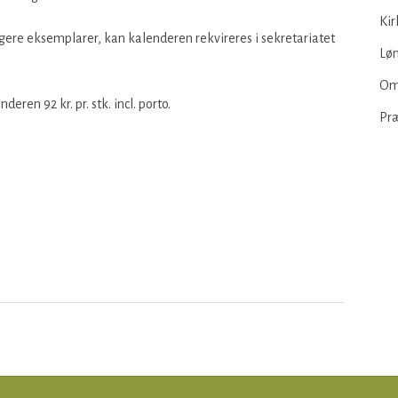
Kir
re eksemplarer, kan kalenderen rekvireres i sekretariatet
Løn
Om
ren 92 kr. pr. stk. incl. porto.
Pr