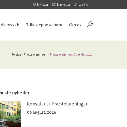
Nyheder
Blanketter
Log ind
dlemskab
Tillidsrepræsentant
Om os
Forside
>
Præsteforeningen
>
Præsteforeningens Kalender 2020
neste nyheder
Konsulent i Præsteforeningen
06 august, 2026