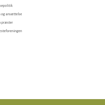
kepolitik
 og ansættelse
 præster
æsteforeningen