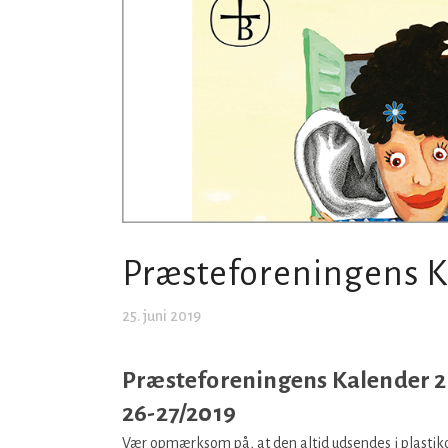
Præsteforeningens 
25. juni 2019
Præsteforeningens Kalender 
26-27/2019
x
Vær opmærksom på, at den altid udsendes i plastik