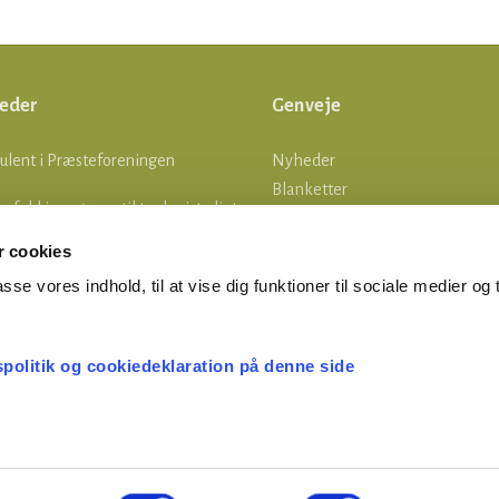
eder
Genveje
ulent i Præsteforeningen
Nyheder
Blanketter
lle fald i ansøgere til teologistudiet
Om os
Log ind
 cookies
tsgrænser
asse vores indhold, til at vise dig funktioner til sociale medier og t
MERTID ER FERIETID
spolitik og cookiedeklaration på denne side