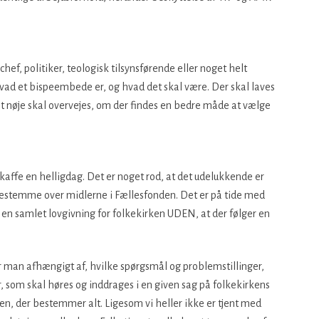
hef, politiker, teologisk tilsynsførende eller noget helt
 hvad et bispeembede er, og hvad det skal være. Der skal laves
t nøje skal overvejes, om der findes en bedre måde at vælge
skaffe en helligdag. Det er noget rod, at det udelukkende er
 bestemme over midlerne i Fællesfonden. Det er på tide med
 en samlet lovgivning for folkekirken UDEN, at der følger en
or man afhængigt af, hvilke spørgsmål og problemstillinger,
r, som skal høres og inddrages i en given sag på folkekirkens
rken, der bestemmer alt. Ligesom vi heller ikke er tjent med