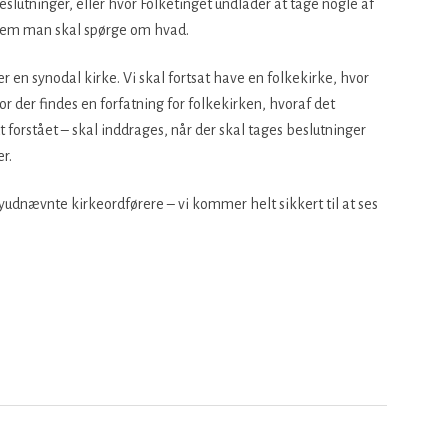
lutninger, eller hvor Folketinget undlader at tage nogle af
hvem man skal spørge om hvad.
r en synodal kirke. Vi skal fortsat have en folkekirke, hvor
r der findes en forfatning for folkekirken, hvoraf det
t forstået – skal inddrages, når der skal tages beslutninger
r.
udnævnte kirkeordførere – vi kommer helt sikkert til at ses