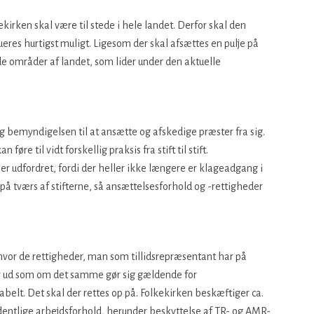
ekirken skal være til stede i hele landet. Derfor skal den
res hurtigst muligt. Ligesom der skal afsættes en pulje på
i de områder af landet, som lider under den aktuelle
g bemyndigelsen til at ansætte og afskedige præster fra sig.
re til vidt forskellig praksis fra stift til stift.
r udfordret, fordi der heller ikke længere er klageadgang i
på tværs af stifterne, så ansættelsesforhold og -rettigheder
hvor de rettigheder, man som tillidsrepræsentant har på
ser ud som om det samme gør sig gældende for
belt. Det skal der rettes op på. Folkekirken beskæftiger ca.
entlige arbejdsforhold, herunder beskyttelse af TR- og AMR-