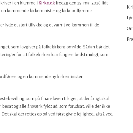
kriver i en klumme i
Kirke.dk
fredag den 29. maj 2026 lidt
Kir
il en kommende kirkeminister og kirkeordførerne.
Løn
er lyde et stort tillykke og et varmt velkommen til de
Om
Pr
etinget, som lovgiver på folkekirkens område. Sådan bør det
teringer for, at folkekirken kan fungere bedst muligt, som
ordførere og en kommende ny kirkeminister:
stebevilling, som på finansloven tilsiger, at der årligt skal
besat og alle årsværk fyldt ud, som forudsat, ville der ikke
 Det skal der rettes op på ved først givne lejlighed, altså ved