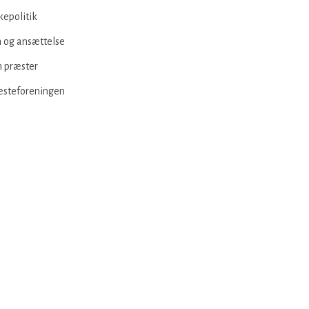
kepolitik
 og ansættelse
 præster
æsteforeningen