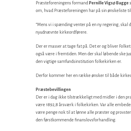
Præsteforeningens formand
Pernille Vigsø Bagge
s
om, hvad Præsteforeningen har på sin ønskeliste t
“Mens vi i spænding venter på en ny regering, skal d
nyudnævnte kirkeordførere.
Der er masser at tage fat på. Det er og bliver Folk
også være i fremtiden. Men der skal løbende ske jus
den vigtige samfundsinstitution folkekirken er.
Derfor kommer her en række ønsker til både kirke
Præstebevillingen
Der er i dag ikke tilstrækkeligt med midler i den præ
være 1892,8 årsværk i folkekirken. Var alle embeder 
være penge nok til at lønne alle præster og provster.
den førstkommende finanslovsforhandling.