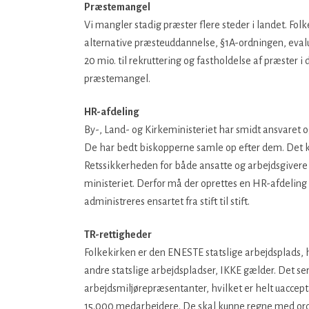
Præstemangel
Vi mangler stadig præster flere steder i landet. Folk
alternative præsteuddannelse, §1A-ordningen, evalue
20 mio. til rekruttering og fastholdelse af præster 
præstemangel.
HR-afdeling
By-, Land- og Kirkeministeriet har smidt ansvaret o
De har bedt biskopperne samle op efter dem. Det kan fø
Retssikkerheden for både ansatte og arbejdsgivere e
ministeriet. Derfor må der oprettes en HR-afdeling 
administreres ensartet fra stift til stift.
TR-rettigheder
Folkekirken er den ENESTE statslige arbejdsplads, 
andre statslige arbejdspladser, IKKE gælder. Det 
arbejdsmiljørepræsentanter, hvilket er helt uaccepta
15.000 medarbejdere. De skal kunne regne med ord