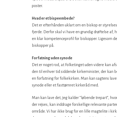
poster.
Hvad er et bispeembede?
Det er efterhånden uklart om en biskop er styrelsesc
fjerde. Derfor skal vi have en grundig drøftelse af,
en klar kompetenceprofil for biskopper. Ligesom de
biskopper på.
Forfatning uden synode
Det er noget rod, at Folketinget uden videre kan af
den til enhver tid siddende kirkeminister, der kan
en forfatning for folkekirken. Man kan sagtens lave
synode eller et fasttømret kirkeråd med.
Man kan lave det, jeg kalder ”løbende trepart”, hv
der rejses, kan inddrage forskellige relevante parte
område. Vi har ikke brug for en lille magtelite i ki