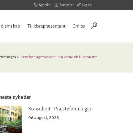
Nyheder
Blanketter
Log ind
dlemskab
Tillidsrepræsentant
Om os
eforeningen
>
Præsteforeningens ønsker til den kommende kirkeminister
neste nyheder
Konsulent i Præsteforeningen
06 august, 2026