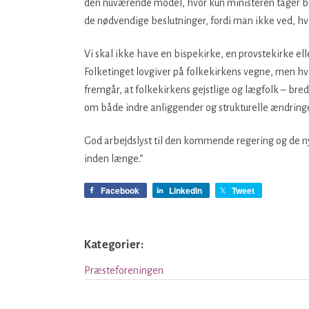
den nuværende model, hvor kun ministeren tager bes
de nødvendige beslutninger, fordi man ikke ved, 
Vi skal ikke have en bispekirke, en provstekirke elle
Folketinget lovgiver på folkekirkens vegne, men hvo
fremgår, at folkekirkens gejstlige og lægfolk – bred
om både indre anliggender og strukturelle ændringe
God arbejdslyst til den kommende regering og de ny
inden længe.”
Facebook
LinkedIn
Tweet
Kategorier:
Præsteforeningen