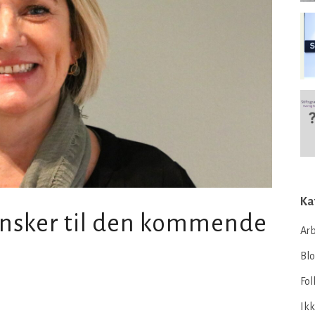
Ka
ønsker til den kommende
Arb
Bl
Fol
Ikk