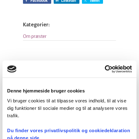
Facebook
LinkedIn
Tweet
Kategorier:
Om præster
Seneste nyheder
Et lille fald i ansøgere til
Denne hjemmeside bruger cookies
teologistudiet
29 juli, 2026
Vi bruger cookies til at tilpasse vores indhold, til at vise
dig funktioner til sociale medier og til at analysere vores
trafik.
Stiftsgrænser
Du finder vores privatlivspolitik og cookiedeklaration
23 juli, 2026
på denne side