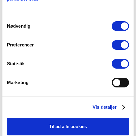
Samtykkevalg
Nødvendig
SOMMERTID ER
FERIETID
16 juli, 2026
Præferencer
Statistik
Kategorier
Marketing
Arbejdsmiljø
Blogindlæg
Vis detaljer
Folkekirken
Ikke-kategoriseret
Tillad alle cookies
Kirkepolitik