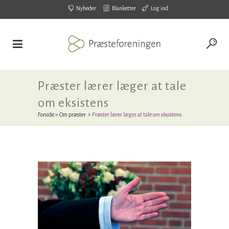
Nyheder
Blanketter
Log ind
Præster lærer læger at tale
om eksistens
Forside
>
Om præster
>
Præster lærer læger at tale om eksistens