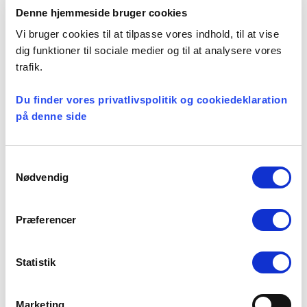
Ikke-kategoriseret
,
Præsteforeningen
Denne hjemmeside bruger cookies
Vi bruger cookies til at tilpasse vores indhold, til at vise
dig funktioner til sociale medier og til at analysere vores
trafik.
Seneste nyheder
Du finder vores privatlivspolitik og cookiedeklaration
Konsulent i
på denne side
Præsteforeningen
06 august, 2026
Samtykkevalg
Nødvendig
Et lille fald i ansøgere til
Præferencer
teologistudiet
29 juli, 2026
Statistik
Stiftsgrænser
Marketing