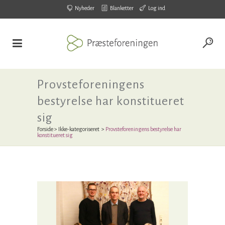
Nyheder
Blanketter
Log ind
Provsteforeningens
bestyrelse har konstitueret
sig
Forside
>
Ikke-kategoriseret
>
Provsteforeningens bestyrelse har
konstitueret sig