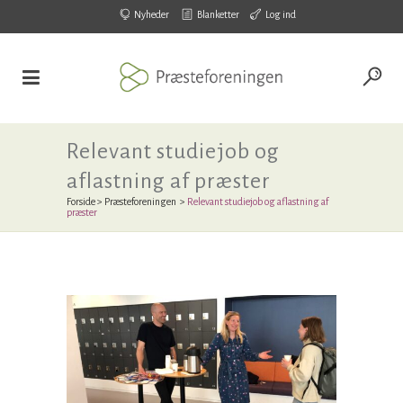
Nyheder
Blanketter
Log ind
Relevant studiejob og
aflastning af præster
Forside
>
Præsteforeningen
>
Relevant studiejob og aflastning af
præster