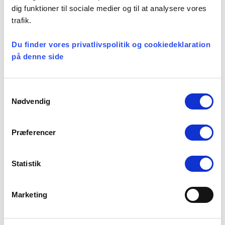
Seneste nyheder
dig funktioner til sociale medier og til at analysere vores
trafik.
Konsulent i
Præsteforeningen
Du finder vores privatlivspolitik og cookiedeklaration
06 august, 2026
på denne side
Samtykkevalg
Et lille fald i ansøgere til
Nødvendig
teologistudiet
29 juli, 2026
Præferencer
Stiftsgrænser
Statistik
23 juli, 2026
Marketing