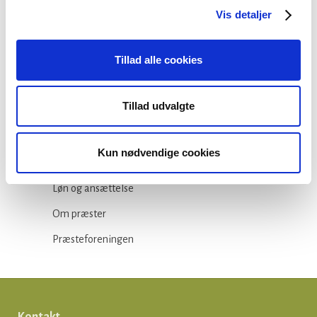
Vis detaljer
Kategorier
Tillad alle cookies
Arbejdsmiljø
Blogindlæg
Tillad udvalgte
Folkekirken
Ikke-kategoriseret
Kun nødvendige cookies
Kirkepolitik
Løn og ansættelse
Om præster
Præsteforeningen