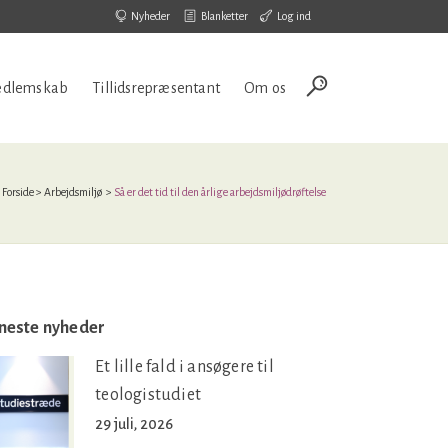
Nyheder
Blanketter
Log ind
dlemskab
Tillidsrepræsentant
Om os
Forside
>
Arbejdsmiljø
>
Så er det tid til den årlige arbejdsmiljødrøftelse
neste nyheder
Et lille fald i ansøgere til
teologistudiet
29 juli, 2026