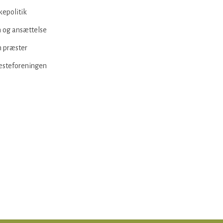
kepolitik
 og ansættelse
 præster
æsteforeningen