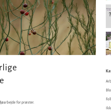
rlige
Ka
se
Arb
Bl
Fol
ljøarbejde for præster.
Ikk