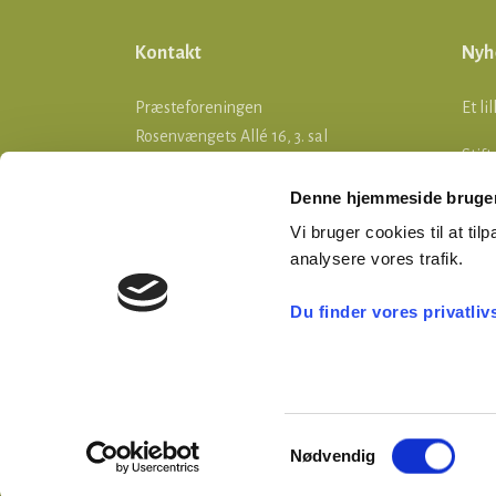
Kontakt
Nyh
Præsteforeningen
Et li
Rosenvængets Allé 16, 3. sal
Stif
2100 København Ø
Denne hjemmeside bruger
SOM
Telefon: 35 26 05 55
Vi bruger cookies til at tilp
E-mail:
ddp@praesteforening.dk
Nye l
analysere vores trafik.
webmaster@praesteforening.dk
opda
CVR 2660 1010
Du finder vores privatliv
EAN
5790002839344
Præsteforeningens Blad,
tryk her
Samtykkevalg
Nødvendig