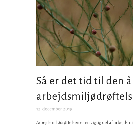
Så er det tid til den å
arbejdsmiljødrøftel
12. december 2019
Arbejdsmiljødrøftelsen er en vigtig del af arbejdsmi