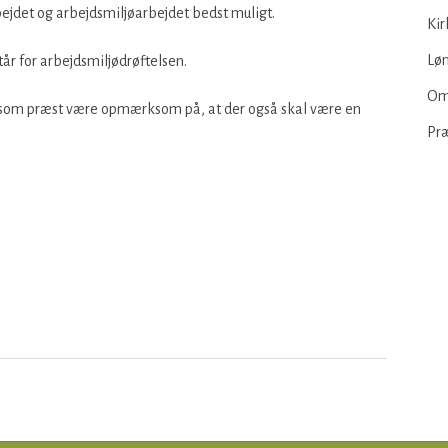
ejdet og arbejdsmiljøarbejdet bedst muligt.
Kir
Løn
år for arbejdsmiljødrøftelsen.
Om
som præst være opmærksom på, at der også skal være en
Pr