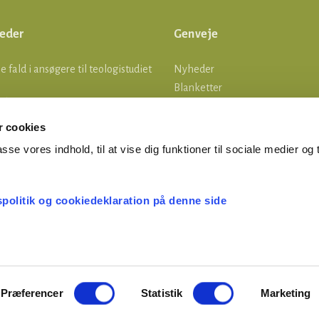
eder
Genveje
lle fald i ansøgere til teologistudiet
Nyheder
Blanketter
tsgrænser
Om os
Log ind
 cookies
MERTID ER FERIETID
asse vores indhold, til at vise dig funktioner til sociale medier og t
ønsatser pr. 1. august og
tering af lønberegneren
spolitik og cookiedeklaration på denne side
Præferencer
Statistik
Marketing
© Præsteforeningen