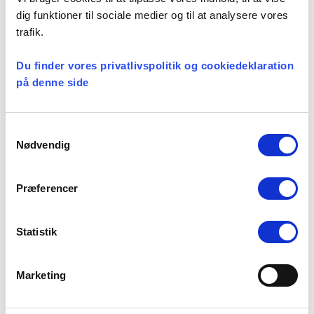
Hadsundvej 200, 9220 Aalborg
dig funktioner til sociale medier og til at analysere vores
trafik.
September:
Du finder vores privatlivspolitik og cookiedeklaration
3/9 – 2019 – Scandic Kolding – Kokholm 2,
på denne side
6000 Kolding
4/9 – 2019 – Scandic Odense – Hvidkærvej 25,
5250 Odense
Samtykkevalg
5/9 – 2019 – Scandic Sydhavnen – Sydhavns Pl.
Nødvendig
15, 2450 København SV
Præferencer
Tilmeld dig på
www.tilmeld.dk/SundhedogPFA
Arrangementet er gratis, og tilmeldingen
Statistik
foregår efter først-til-mølle princippet. Hvis du
har spørgsmål, så kontakt Lisa Norstrøm på
Marketing
lmn@pfa.dk eller 29 23 80 85.
Vi glæder os til at se dig til en inspirerende