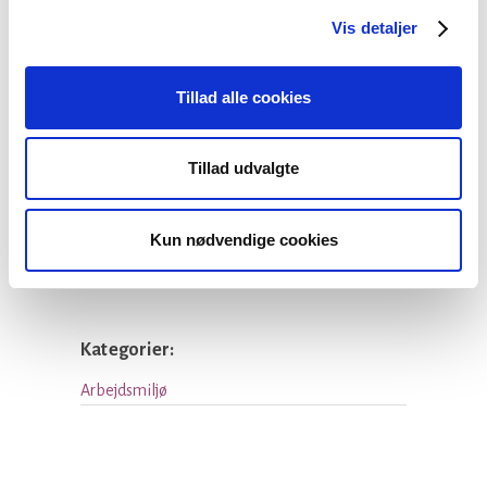
aften
Vis detaljer
OBS: Du er velkommen til at tage en
Tillad alle cookies
kollega/ledsager med – din kollega/ledsager
skal blot oprette sin egen tilmelding af hensyn
til forplejning.
Tillad udvalgte
x
Kun nødvendige cookies
Facebook
LinkedIn
Tweet
Kategorier:
Arbejdsmiljø