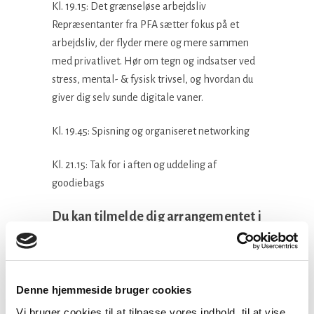
Kl. 19.15: Det grænseløse arbejdsliv
Repræsentanter fra PFA sætter fokus på et
arbejdsliv, der flyder mere og mere sammen
med privatlivet. Hør om tegn og indsatser ved
stress, mental- & fysisk trivsel, og hvordan du
giver dig selv sunde digitale vaner.
Kl. 19.45: Spisning og organiseret networking
Kl. 21.15: Tak for i aften og uddeling af
goodiebags
Du kan tilmelde dig arrangementet i
følgende byer:
August:
28/8 – 2019 – Scandic Aarhus City – Østergade
Denne hjemmeside bruger cookies
10, 8000 Aarhus C
29/8 – 2019 – Scandic Aalborg Øst –
Vi bruger cookies til at tilpasse vores indhold, til at vise