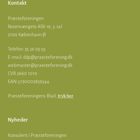
Kontakt
Præsteforeningen
Rosenvængets Allé 16, 3. sal
2100 København Ø
Telefon: 35 26 05 55
E-mail:
ddp@praesteforening.dk
webmaster@praesteforening.dk
CVR 2660 1010
EAN
5790002839344
Præsteforeningens Blad,
tryk her
Nyheder
Konsulent i Præsteforeningen