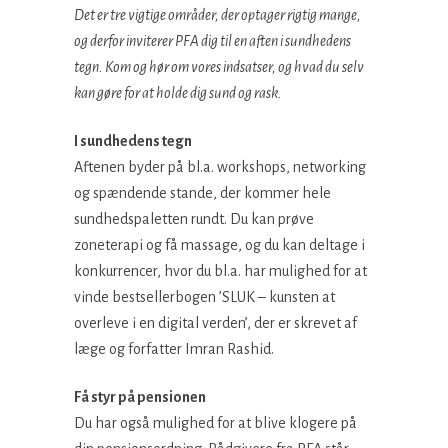
Det er tre vigtige områder, der optager rigtig mange,
og derfor inviterer PFA dig til en aften i sundhedens
tegn. Kom og hør om vores indsatser, og hvad du selv
kan gøre for at holde dig sund og rask.
I sundhedens tegn
Aftenen byder på bl.a. workshops, networking
og spændende stande, der kommer hele
sundhedspaletten rundt. Du kan prøve
zoneterapi og få massage, og du kan deltage i
konkurrencer, hvor du bl.a. har mulighed for at
vinde bestsellerbogen ’SLUK – kunsten at
overleve i en digital verden’, der er skrevet af
læge og forfatter Imran Rashid.
Få styr på pensionen
Du har også mulighed for at blive klogere på