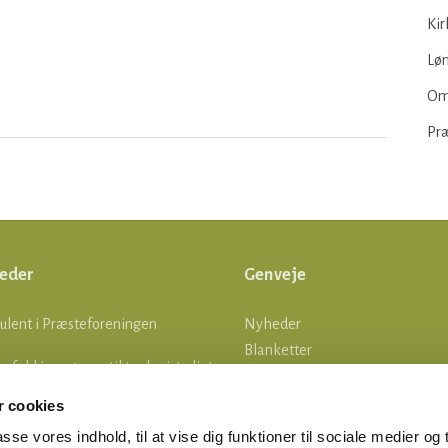
Kir
Løn
Om
Pr
eder
Genveje
ulent i Præsteforeningen
Nyheder
Blanketter
lle fald i ansøgere til teologistudiet
Om os
Log ind
 cookies
tsgrænser
asse vores indhold, til at vise dig funktioner til sociale medier og t