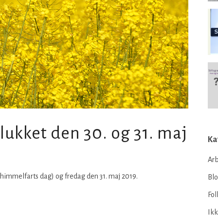
lukket den 30. og 31. maj
Ka
Arb
. himmelfarts dag) og fredag den 31. maj 2019.
Bl
Fol
Ikk