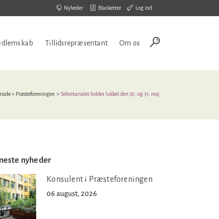
Nyheder
Blanketter
Log ind
dlemskab
Tillidsrepræsentant
Om os
rside
>
Præsteforeningen
>
Sekretariatet holder lukket den 30. og 31. maj
neste nyheder
Konsulent i Præsteforeningen
06 august, 2026