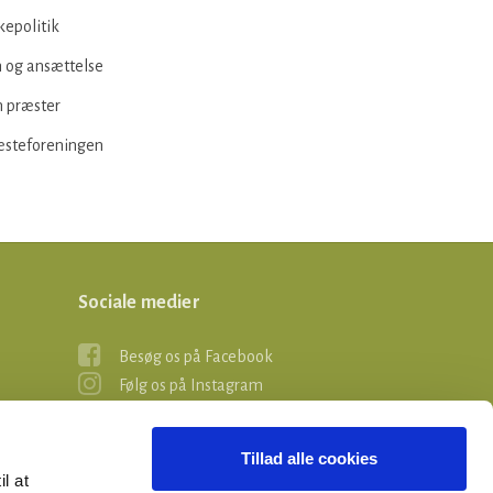
kepolitik
 og ansættelse
 præster
æsteforeningen
Sociale medier
Besøg os på Facebook
Følg os på Instagram
Tillad alle cookies
il at