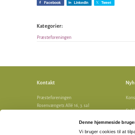
Facebook
LinkedIn
Tweet
Kategorier:
Præsteforeningen
Kontakt
Nyh
Præsteforeningen
Kons
Rosenvængets Allé 16, 3. sal
Et li
2100 København Ø
Denne hjemmeside bruger
Stif
Telefon: 35 26 05 55
Vi bruger cookies til at tilp
E-mail:
ddp@praesteforening.dk