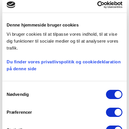
”nærmeste pårørende”, hvis du dør før
pensionsalderen. Derfor skal du tage stilling til,
hvem der skal arve dine penge. Har du indsat
en begunstiget i en tidligere ordning i Velliv,
Denne hjemmeside bruger cookies
gælder den ikke for den nye ordning i PFA. Du
Vi bruger cookies til at tilpasse vores indhold, til at vise
skal derfor udfylde en ny
dig funktioner til sociale medier og til at analysere vores
begunstigelseserklæring på
trafik.
pfa.dk/begunstigelse.
Du finder vores privatlivspolitik og cookiedeklaration
Vil du vide mere?
på denne side
Du kan læse mere om din ordning på
pfa.dk/companies/ddp-doks/
. På mitpfa.dk kan
Samtykkevalg
du se dine individuelle forsikringsdækninger og
Nødvendig
din opsparing. Hvis du har spørgsmål, er du
velkommen til at ringe til PFA
Præferencer
Rådgivningscenter på 70 80 88 70.
x