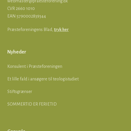
webmaster@praesteforening.dk
CVR 2660 1010
EAN
5790002839344
Præsteforeningens Blad,
tryk her
Nyheder
Konsulent i Præsteforeningen
Et lille fald i ansøgere til teologistudiet
Stiftsgrænser
SOMMERTID ER FERIETID