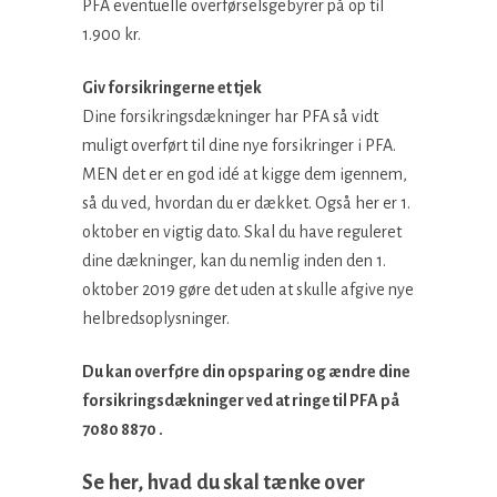
PFA eventuelle overførselsgebyrer på op til
1.900 kr.
Giv forsikringerne et tjek
Dine forsikringsdækninger har PFA så vidt
muligt overført til dine nye forsikringer i PFA.
MEN det er en god idé at kigge dem igennem,
så du ved, hvordan du er dækket. Også her er 1.
oktober en vigtig dato. Skal du have reguleret
dine dækninger, kan du nemlig inden den 1.
oktober 2019 gøre det uden at skulle afgive nye
helbredsoplysninger.
Du kan overføre din opsparing og ændre dine
forsikringsdækninger ved at ringe til PFA på
7080 8870 .
Se her, hvad du skal tænke over