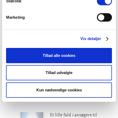
Statistik
Facebook
LinkedIn
Tweet
Marketing
Kategorier:
Vis detaljer
Løn og ansættelse
Tillad alle cookies
Seneste nyheder
Tillad udvalgte
Konsulent i
Præsteforeningen
Kun nødvendige cookies
06 august, 2026
Et lille fald i ansøgere til