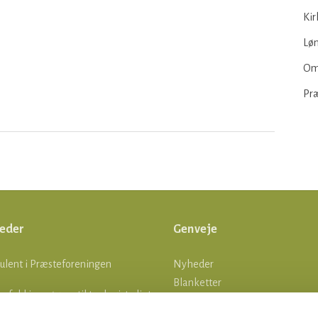
Kir
Løn
Om
Pr
eder
Genveje
ulent i Præsteforeningen
Nyheder
Blanketter
lle fald i ansøgere til teologistudiet
Om os