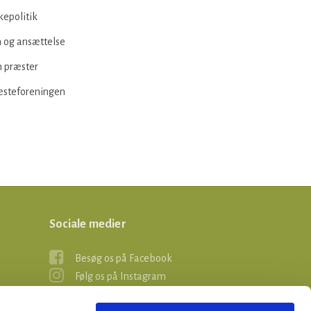
kepolitik
 og ansættelse
 præster
æsteforeningen
Sociale medier
Besøg os på Facebook
Følg os på Instagram