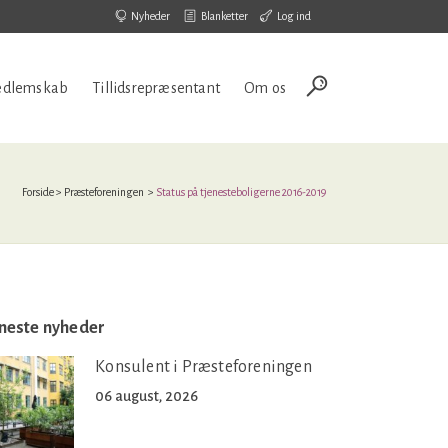
Nyheder
Blanketter
Log ind
dlemskab
Tillidsrepræsentant
Om os
Forside
>
Præsteforeningen
>
Status på tjenesteboligerne 2016-2019
neste nyheder
Konsulent i Præsteforeningen
06 august, 2026