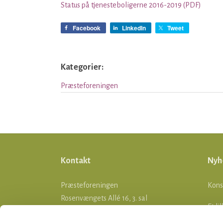
Status på tjenesteboligerne 2016-2019 (PDF)
Facebook
LinkedIn
Tweet
Kategorier:
Præsteforeningen
Kontakt
Nyh
Præsteforeningen
Kons
Rosenvængets Allé 16, 3. sal
Et li
2100 København Ø