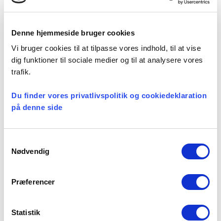
Denne hjemmeside bruger cookies
Kategorier:
Vi bruger cookies til at tilpasse vores indhold, til at vise
Præsteforeningen
dig funktioner til sociale medier og til at analysere vores
trafik.
Du finder vores privatlivspolitik og cookiedeklaration
på denne side
Seneste nyheder
Konsulent i
Samtykkevalg
Præsteforeningen
Nødvendig
06 august, 2026
Præferencer
Et lille fald i ansøgere til
teologistudiet
Statistik