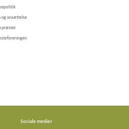
kepolitik
 og ansættelse
 præster
æsteforeningen
Sociale medier