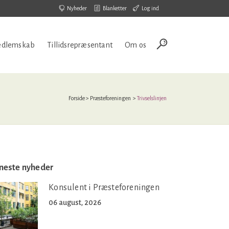
Nyheder
Blanketter
Log ind
dlemskab
Tillidsrepræsentant
Om os
Forside
>
Præsteforeningen
>
Trivselslinjen
neste nyheder
Konsulent i Præsteforeningen
06 august, 2026