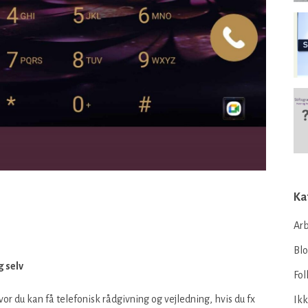
Ka
Arb
Bl
g selv
Fol
r du kan få telefonisk rådgivning og vejledning, hvis du fx
Ikk