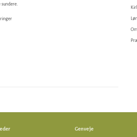
e sundere.
Kir
Løn
 ringer
Om
Pr
eder
Genveje