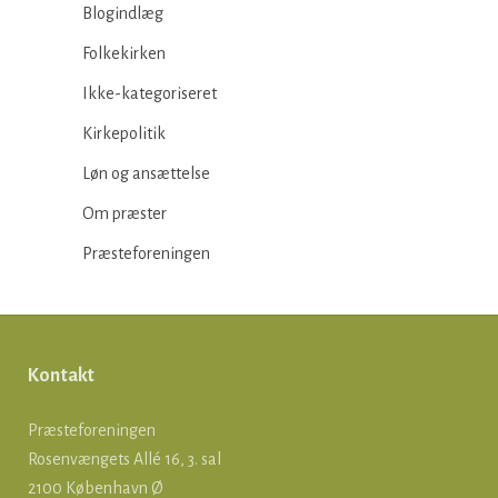
Blogindlæg
Folkekirken
Ikke-kategoriseret
Kirkepolitik
Løn og ansættelse
Om præster
Præsteforeningen
Kontakt
Præsteforeningen
Rosenvængets Allé 16, 3. sal
2100 København Ø