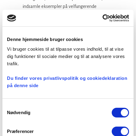
indsamle eksempler på velfungerende
trivselsfremmende initiativer.
Denne hjemmeside bruger cookies
Spørgeskemaundersøgelse og
Vi bruger cookies til at tilpasse vores indhold, til at vise
fokusgruppeinterviews
dig funktioner til sociale medier og til at analysere vores
trafik.
Undersøgelsen omfatter en anonym
spørgeskemaundersøgelse blandt alle præster.
Du finder vores privatlivspolitik og cookiedeklaration
Præster inviteres til at gennemføre
på denne side
undersøgelsen i uge 44, hvor de modtager et
link i deres indbakke. I uge 48 vil der blive
gennemført fokusgruppeinterviews med nogle
Samtykkevalg
Nødvendig
af de præster, som i
spørgeskemaundersøgelsen har tilkendegivet,
at de gerne må kontaktes mhp.
Præferencer