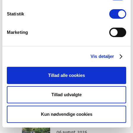
interviewdeltagelse.
Statistik
Resultater og anbefalinger forventes at ligge
klar i starten af 2026.
Marketing
Facebook
LinkedIn
Tweet
Vis detaljer
Kategorier:
Arbejdsmiljø
Tillad alle cookies
Tillad udvalgte
Seneste nyheder
Kun nødvendige cookies
Konsulent i
Præsteforeningen
06 august, 2026