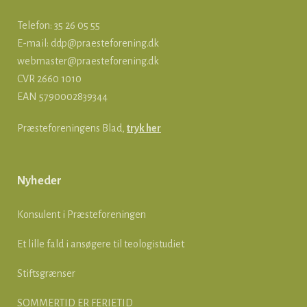
Telefon: 35 26 05 55
E-mail:
ddp@praesteforening.dk
webmaster@praesteforening.dk
CVR 2660 1010
EAN
5790002839344
Præsteforeningens Blad,
tryk her
Nyheder
Konsulent i Præsteforeningen
Et lille fald i ansøgere til teologistudiet
Stiftsgrænser
SOMMERTID ER FERIETID