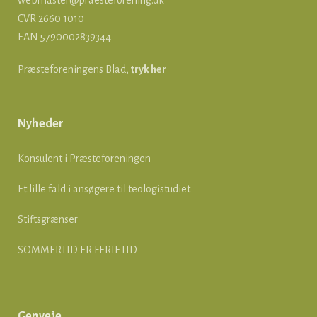
webmaster@praesteforening.dk
CVR 2660 1010
EAN
5790002839344
Præsteforeningens Blad,
tryk her
Nyheder
Konsulent i Præsteforeningen
Et lille fald i ansøgere til teologistudiet
Stiftsgrænser
SOMMERTID ER FERIETID
Genveje