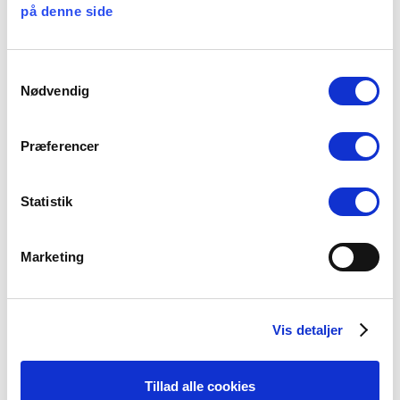
på denne side
Facebook
LinkedIn
Tweet
Samtykkevalg
Nødvendig
Kategorier:
Løn og ansættelse
Præferencer
Statistik
Seneste nyheder
Marketing
Konsulent i
Præsteforeningen
06 august, 2026
Vis detaljer
Tillad alle cookies
Et lille fald i ansøgere til