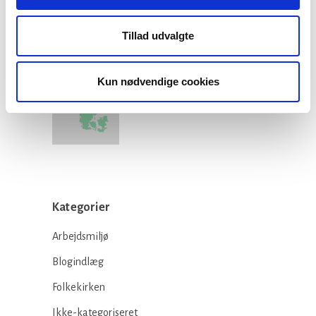
teologistudiet
29 juli, 2026
Tillad udvalgte
Kun nødvendige cookies
Stiftsgrænser
23 juli, 2026
Kategorier
Arbejdsmiljø
Blogindlæg
Folkekirken
Ikke-kategoriseret