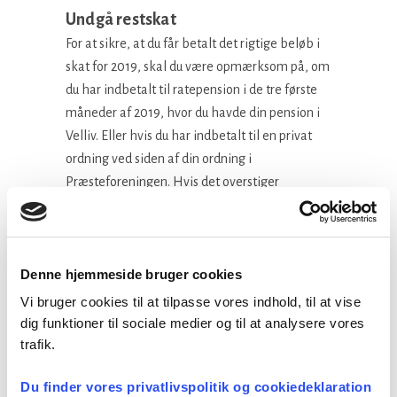
Undgå restskat
For at sikre, at du får betalt det rigtige beløb i
skat for 2019, skal du være opmærksom på, om
du har indbetalt til ratepension i de tre første
måneder af 2019, hvor du havde din pension i
Velliv. Eller hvis du har indbetalt til en privat
ordning ved siden af din ordning i
Præsteforeningen. Hvis det overstiger
maksbeløbet, skal du rette oplysningerne på
din årsopgørelse på skat.dk
PFA kan hjælpe dig
Denne hjemmeside bruger cookies
Hvis du er i tvivl om, hvor meget du har
Vi bruger cookies til at tilpasse vores indhold, til at vise
indbetalt, hvordan du indberetter eller andre
dig funktioner til sociale medier og til at analysere vores
ting, så tøv ikke med at kontakte PFA. Du kan
trafik.
ringe til PFA Rådgivningscenter på 70 12 50 00
Du finder vores privatlivspolitik og cookiedeklaration
– også mellem jul og nytår.