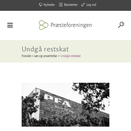
Nyheder
Blanketter
Log ind
Undgå restskat
Forside
>
Løn og ansættelse
>
Undgå restskat