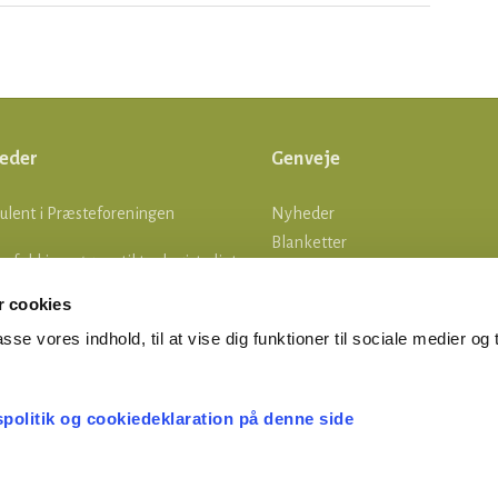
eder
Genveje
ulent i Præsteforeningen
Nyheder
Blanketter
lle fald i ansøgere til teologistudiet
Om os
Log ind
 cookies
tsgrænser
asse vores indhold, til at vise dig funktioner til sociale medier og t
MERTID ER FERIETID
spolitik og cookiedeklaration på denne side