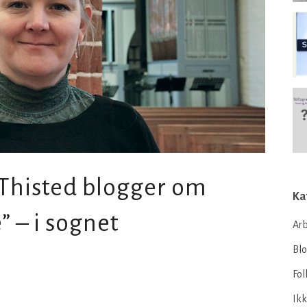
 Thisted blogger om
Ka
” – i sognet
Arb
Bl
Fol
Ikk