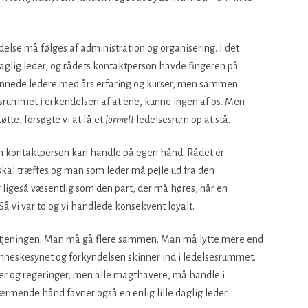
else må følges af administration og organisering. I det
daglig leder, og rådets kontaktperson havde fingeren på
dannede ledere med års erfaring og kurser, men sammen
sesrummet i erkendelsen af at ene, kunne ingen af os. Men
tte, forsøgte vi at få et
formelt
ledelsesrum op at stå.
r en kontaktperson kan handle på egen hånd. Rådet er
kal træffes og man som leder må pejle ud fra den
 ligeså væsentlig som den part, der må høres, når en
Så vi var to og vi handlede konsekvent loyalt.
tjeningen. Man må gå flere sammen. Man må lytte mere end
neskesynet og forkyndelsen skinner ind i ledelsesrummet.
er og regeringer, men alle magthavere, må handle i
mende hånd favner også en enlig lille daglig leder.