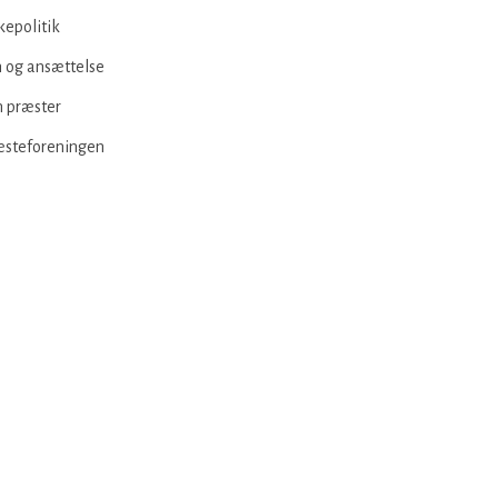
kepolitik
 og ansættelse
 præster
æsteforeningen