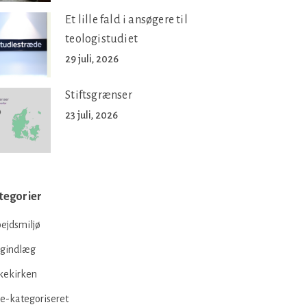
Et lille fald i ansøgere til
teologistudiet
29 juli, 2026
Stiftsgrænser
23 juli, 2026
tegorier
ejdsmiljø
ogindlæg
kekirken
e-kategoriseret