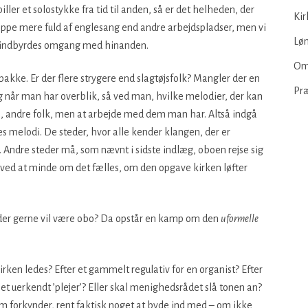
ller et solostykke fra tid til anden, så er det helheden, der
Kir
æppe mere fuld af englesang end andre arbejdspladser, men vi
Løn
den indbyrdes omgang med hinanden.
Om
pakke. Er der flere strygere end slagtøjsfolk? Mangler der en
Pr
 Og når man har overblik, så ved man, hvilke melodier, der kan
ke, andre folk, men at arbejde med dem man har. Altså indgå
es melodi. De steder, hvor alle kender klangen, der er
. Andre steder må, som nævnt i sidste indlæg, oboen rejse sig
e ved at minde om det fælles, om den opgave kirken løfter
, der gerne vil være obo? Da opstår en kamp om den
uformelle
rken ledes? Efter et gammelt regulativ for en organist? Efter
er et uerkendt ’plejer’? Eller skal menighedsrådet slå tonen an?
m forkynder, rent faktisk noget at byde ind med – om ikke