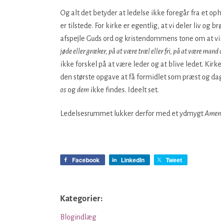
Og alt det betyder at ledelse ikke foregår fra et op
er tilstede. For kirke er egentlig, at vi deler liv og
afspejle Guds ord og kristendommens tone om at vi er
jøde eller græker, på at være træl eller fri, på at være mand og
ikke forskel på at være leder og at blive ledet. Kirke
den største opgave at få formidlet som præst og dagl
os
og
dem
ikke findes. Ideelt set.
Ledelsesrummet lukker derfor med et ydmygt
Amen
x
Facebook
LinkedIn
Tweet
Kategorier:
Blogindlæg