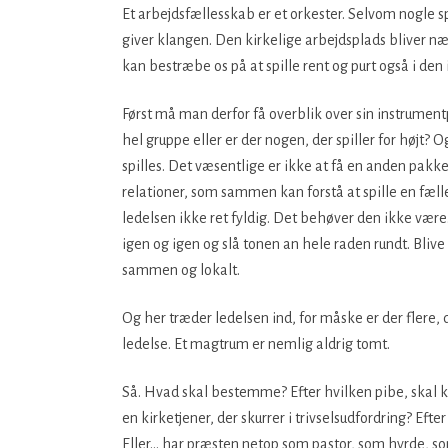
Et arbejdsfællesskab er et orkester. Selvom nogle spi
giver klangen. Den kirkelige arbejdsplads bliver n
kan bestræbe os på at spille rent og purt også i 
Først må man derfor få overblik over sin instrument
hel gruppe eller er der nogen, der spiller for højt?
spilles. Det væsentlige er ikke at få en anden pak
relationer, som sammen kan forstå at spille en fæll
ledelsen ikke ret fyldig. Det behøver den ikke være
igen og igen og slå tonen an hele raden rundt. Bliv
sammen og lokalt.
Og her træder ledelsen ind, for måske er der flere
ledelse. Et magtrum er nemlig aldrig tomt.
Så. Hvad skal bestemme? Efter hvilken pibe, skal ki
en kirketjener, der skurrer i trivselsudfordring? Eft
Eller… har præsten netop som pastor, som hyrde, so