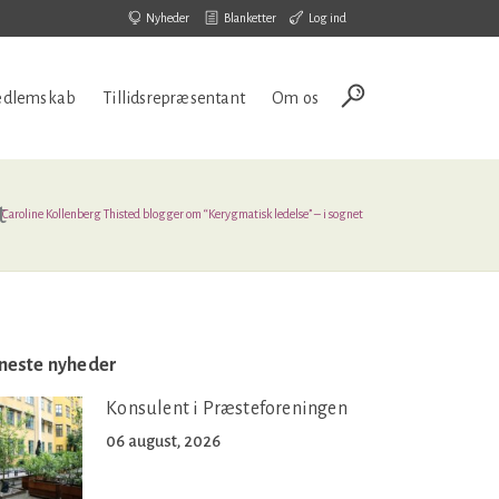
Nyheder
Blanketter
Log ind
dlemskab
Tillidsrepræsentant
Om os
t
>
Caroline Kollenberg Thisted blogger om “Kerygmatisk ledelse” – i sognet
neste nyheder
Konsulent i Præsteforeningen
06 august, 2026