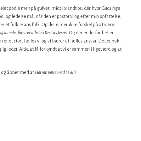
højet podie men på gulvet, midt iblandt os, dér hvor Guds rige
 brød, og ledelse må, når den er pastoral og efter min opfattelse,
 ét folk. Hans folk. Og der er der ikke forskel på at være;
 kvinde, for vi er alle én i Kristus Jesus.
Og der er derfor heller
n er et stort fælles vi og vi bærer et fælles ansvar. Det er nok
ig leder. Altid at få forkyndt at vi er sammen i ligeværd og at
og åbner med at
Herren være med os alle.