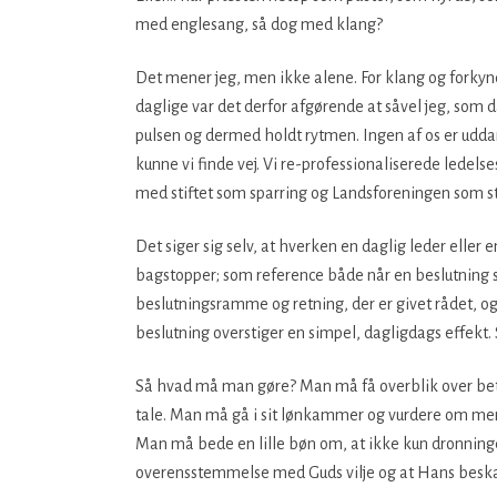
med englesang, så dog med klang?
Det mener jeg, men ikke alene. For klang og forkynd
daglige var det derfor afgørende at såvel jeg, som 
pulsen og dermed holdt rytmen. Ingen af os er ud
kunne vi finde vej. Vi re-professionaliserede ledel
med stiftet som sparring og Landsforeningen som stø
Det siger sig selv, at hverken en daglig leder elle
bagstopper; som reference både når en beslutning s
beslutningsramme og retning, der er givet rådet, og
beslutning overstiger en simpel, dagligdags effekt. 
Så hvad må man gøre? Man må få overblik over be
tale. Man må gå i sit lønkammer og vurdere om men
Man må bede en lille bøn om, at ikke kun dronning
overensstemmelse med Guds vilje og at Hans beskær