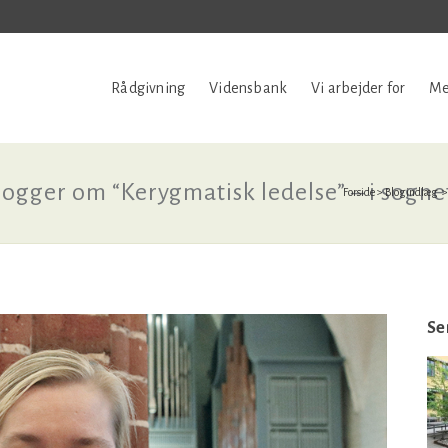
Rådgivning
Vidensbank
Vi arbejder for
Me
logger om “Kerygmatisk ledelse” – i sogne
Forside
>
Blogindlæg
Se