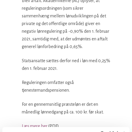
blev aftalt. Akademikerne (AC) oplyser, at
reguleringsordningen (som sikrer
sammenhæng mellem lønudviklingen på det
private og det offentlige område) giver en
negativ lønregulering på -0,90% den 1. februar
2021, samtidig med, at der udmøntes en aftalt
generel lønforbedring på 0,65%.
Statsansatte sættes derfor ned i løn med 0,25%
den 1. februar 2021.
Reguleringen omfatter også
tjenestemandspensionen.
For en gennemsnitlig præsteløn er det en
månedlig lønnedgang på ca. 100 kr. før skat.
Læs mere her
(PDF).