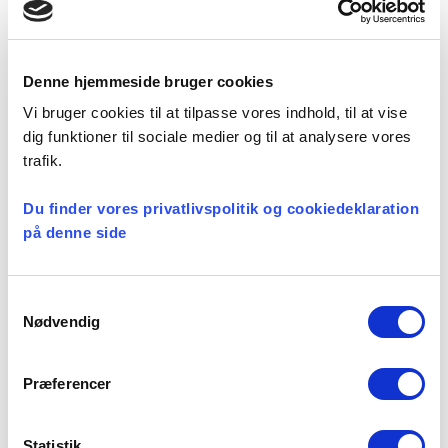
Facebook
LinkedIn
Tweet
Denne hjemmeside bruger cookies
Kategorier:
Vi bruger cookies til at tilpasse vores indhold, til at vise
dig funktioner til sociale medier og til at analysere vores
Løn og ansættelse
trafik.
Du finder vores privatlivspolitik og cookiedeklaration
på denne side
Seneste nyheder
Konsulent i
Samtykkevalg
Præsteforeningen
Nødvendig
06 august, 2026
Præferencer
Et lille fald i ansøgere til
Statistik