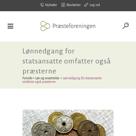
Nyheder
Blanketter
Log ind
Lønnedgang for
statsansatte omfatter også
præsterne
Forside
>
Løn og ansættelse
>
Lønnedgang for statsansatte
omfatter også præsterne