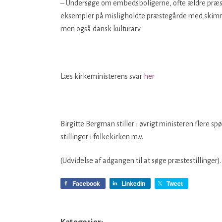
– Undersøge om embedsboligerne, ofte ældre præst
eksempler på misligholdte præstegårde med skim
men også dansk kulturarv.
Læs kirkeministerens svar
her
Birgitte Bergman stiller i øvrigt ministeren flere sp
stillinger i folkekirken m.v.
(Udvidelse af adgangen til at søge præstestillinger
Facebook
LinkedIn
Tweet