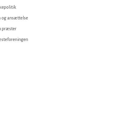
kepolitik
 og ansættelse
 præster
æsteforeningen