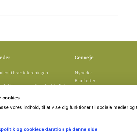
eder
Genveje
ulent i Præsteforeningen
Nyheder
Blanketter
lle fald i ansøgere til teologistudiet
Om os
Log ind
 cookies
tsgrænser
asse vores indhold, til at vise dig funktioner til sociale medier og t
MERTID ER FERIETID
spolitik og cookiedeklaration på denne side