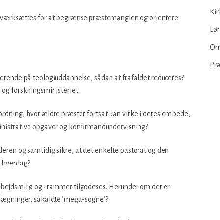
Kir
tag iværksættes for at begrænse præstemanglen og orientere
Løn
Om
Pr
derende på teologiuddannelse, sådan at frafaldet reduceres?
og forskningsministeriet.
ordning, hvor ældre præster fortsat kan virke i deres embede,
istrative opgaver og konfirmandundervisning?
eren og samtidig sikre, at det enkelte pastorat og den
 hverdag?
arbejdsmiljø og -rammer tilgodeses. Herunder om der er
lægninger, såkaldte ’mega-sogne’?