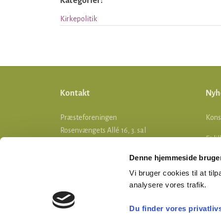
Kategorier:
Kirkepolitik
Kontakt
Nyh
Præsteforeningen
Kons
Rosenvængets Allé 16, 3. sal
Et li
2100 København Ø
Denne hjemmeside bruger
Stif
Telefon: 35 26 05 55
Vi bruger cookies til at tilp
E-mail:
ddp@praesteforening.dk
SOM
analysere vores trafik.
webmaster@praesteforening.dk
CVR 2660 1010
Du finder vores privatliv
EAN
5790002839344