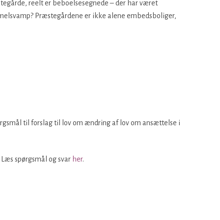
egårde, reelt er beboelsesegnede – der har været
melsvamp? Præstegårdene er ikke alene embedsboliger,
ørgsmål til forslag til lov om ændring af lov om ansættelse i
). Læs spørgsmål og svar
her
.