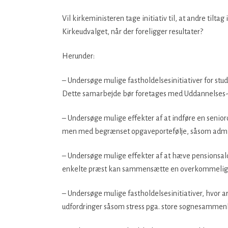
Vil kirkeministeren tage initiativ til, at andre til
Kirkeudvalget, når der foreligger resultater?
Herunder:
– Undersøge mulige fastholdelsesinitiativer for stu
Dette samarbejde bør foretages med Uddannelses- 
– Undersøge mulige effekter af at indføre en senior
men med begrænset opgaveportefølje, såsom admin
– Undersøge mulige effekter af at hæve pensionsald
enkelte præst kan sammensætte en overkommelig
– Undersøge mulige fastholdelsesinitiativer, hvor 
udfordringer såsom stress pga. store sognesammen