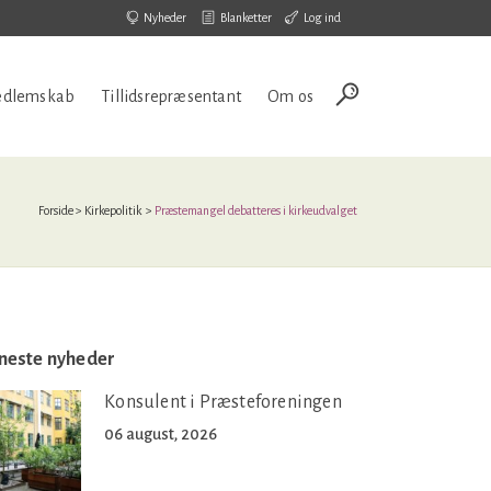
Nyheder
Blanketter
Log ind
dlemskab
Tillidsrepræsentant
Om os
Forside
>
Kirkepolitik
>
Præstemangel debatteres i kirkeudvalget
neste nyheder
Konsulent i Præsteforeningen
06 august, 2026