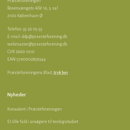
Præsteforeningen
Rosenvængets Allé 16, 3. sal
2100 København Ø
Telefon: 35 26 05 55
E-mail:
ddp@praesteforening.dk
webmaster@praesteforening.dk
CVR 2660 1010
EAN
5790002839344
Præsteforeningens Blad,
tryk her
Nyheder
Konsulent i Præsteforeningen
Et lille fald i ansøgere til teologistudiet