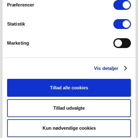
Konsulent i
Præferencer
Præsteforeningen
06 august, 2026
Statistik
Et lille fald i ansøgere til
Marketing
teologistudiet
29 juli, 2026
Vis detaljer
Stiftsgrænser
Tillad alle cookies
23 juli, 2026
Tillad udvalgte
Kun nødvendige cookies
Kategorier