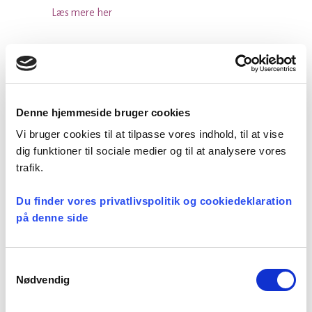
Læs mere her
Facebook
LinkedIn
Tweet
Denne hjemmeside bruger cookies
Vi bruger cookies til at tilpasse vores indhold, til at vise
dig funktioner til sociale medier og til at analysere vores
Kategorier:
trafik.
Arbejdsmiljø
,
Løn og ansættelse
,
Om præster
,
Du finder vores privatlivspolitik og cookiedeklaration
Præsteforeningen
på denne side
Samtykkevalg
Nødvendig
Seneste nyheder