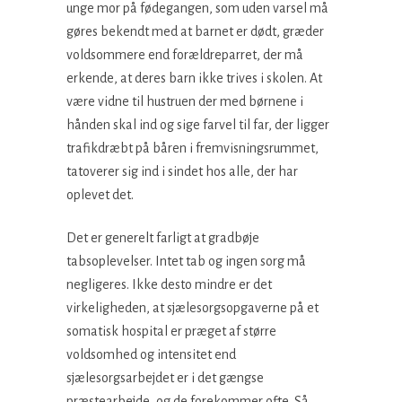
unge mor på fødegangen, som uden varsel må
gøres bekendt med at barnet er dødt, græder
voldsommere end forældreparret, der må
erkende, at deres barn ikke trives i skolen. At
være vidne til hustruen der med børnene i
hånden skal ind og sige farvel til far, der ligger
trafikdræbt på båren i fremvisningsrummet,
tatoverer sig ind i sindet hos alle, der har
oplevet det.
Det er generelt farligt at gradbøje
tabsoplevelser. Intet tab og ingen sorg må
negligeres. Ikke desto mindre er det
virkeligheden, at sjælesorgsopgaverne på et
somatisk hospital er præget af større
voldsomhed og intensitet end
sjælesorgsarbejdet er i det gængse
præstearbejde, og de forekommer ofte. Så