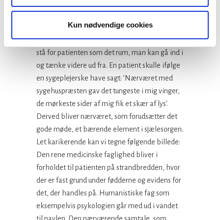
gang for den enkelte en ensom erkendelse.
Det tydeliggør, hvor vigtigt det er som et
Kun nødvendige cookies
minimum at forsøge at skabe et rum for at dele
det, der dog kan deles. Bagefter kan samtalen
stå for patienten som det rum, man kan gå ind i
og tænke videre ud fra. En patient skulle ifølge
en sygeplejerske have sagt: ’Nærværet med
sygehuspræsten gav det tungeste i mig vinger,
de mørkeste sider af mig fik et skær af lys’.
Derved bliver nærværet, som forudsætter det
gode møde, et bærende element i sjælesorgen.
Let karikerende kan vi tegne følgende billede:
Den rene medicinske faglighed bliver i
forholdet til patienten på strandbredden, hvor
der er fast grund under fødderne og evidens for
det, der handles på. Humanistiske fag som
eksempelvis psykologien går med ud i vandet
til navlen. Den nærværende samtale, som