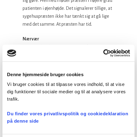
sig gøre. Hermed møder præsten i højere grad
patienten i øjenhøjde. Det signalerer tillige, at
sygehuspræsten ikke har tænkt sig at gå lige
med det samme. At præsten har tid.
Nærvær
Når man har hilst på patienten, skal der
skabes en tillidsfuld kontaktflade. I dette
nærvær skal samtalen leve, og jo ringere
nærværet opleves af patient (og sjælesørger),
Denne hjemmeside bruger cookies
jo dårligere trives samtalen. At foranledige
Vi bruger cookies til at tilpasse vores indhold, til at vise
kontakt og nærvær beror mere på kunst end på
dig funktioner til sociale medier og til at analysere vores
teknik, som også præst og psykoterapeut Bent
trafik.
Falk taler om det. Igen skal man her betænke
de meget anderledes ydre omgivelser, der er
Du finder vores privatlivspolitik og cookiedeklaration
på et sygehus i forhold til hjemlige og
på denne side
hyggelige rammer, hvor patienten ellers ville
have været mere tryg ved tale om svære ting.