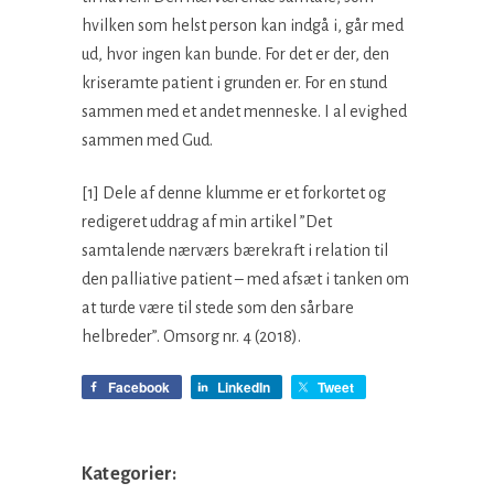
hvilken som helst person kan indgå i, går med
ud, hvor ingen kan bunde. For det er der, den
kriseramte patient i grunden er. For en stund
sammen med et andet menneske. I al evighed
sammen med Gud.
[1] Dele af denne klumme er et forkortet og
redigeret uddrag af min artikel ”Det
samtalende nærværs bærekraft i relation til
den palliative patient – med afsæt i tanken om
at turde være til stede som den sårbare
helbreder”. Omsorg nr. 4 (2018).
Facebook
LinkedIn
Tweet
Kategorier: