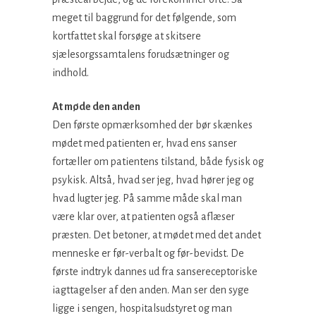
meget til baggrund for det følgende, som
kortfattet skal forsøge at skitsere
sjælesorgssamtalens forudsætninger og
indhold.
At møde den anden
Den første opmærksomhed der bør skænkes
mødet med patienten er, hvad ens sanser
fortæller om patientens tilstand, både fysisk og
psykisk. Altså, hvad ser jeg, hvad hører jeg og
hvad lugter jeg. På samme måde skal man
være klar over, at patienten også aflæser
præsten. Det betoner, at mødet med det andet
menneske er før-verbalt og før-bevidst. De
første indtryk dannes ud fra sansereceptoriske
iagttagelser af den anden. Man ser den syge
ligge i sengen, hospitalsudstyret og man