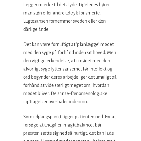
lægger mærke til dets lyde. Ligeledes hører
man støn eller andre udtryk for smerte.
Lugtesansen fornemmer sveden eller den
dårlige ånde.
Det kan være fornuftigt at ’planlægge’ mødet
med den syge på forhånd inde i sit hoved. Men
den vigtige erkendelse, at i mødet med den
alvorligt syge lytter sanserne, før intellekt og
ord begynder deres arbejde, gør det umuligt på
forhånd at vide særligt meget om, hvordan
mødet bliver. De sanse-fænomenologiske
iagttagelser overhaler indenom.
Som udgangspunkt ligger patienten ned. For at
forsøge at undgå en magtubalance, bør
præsten sætte sig ned så hurtigt, det kan lade