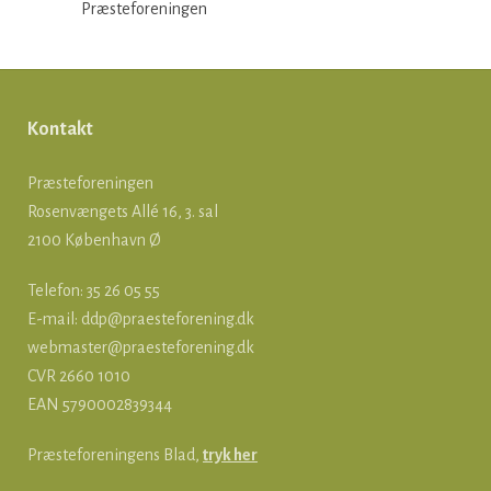
Præsteforeningen
Kontakt
Præsteforeningen
Rosenvængets Allé 16, 3. sal
2100 København Ø
Telefon: 35 26 05 55
E-mail:
ddp@praesteforening.dk
webmaster@praesteforening.dk
CVR 2660 1010
EAN
5790002839344
Præsteforeningens Blad,
tryk her