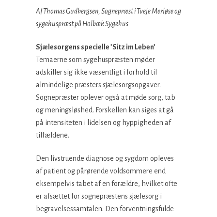
Af Thomas Gudbergsen, Sognepræst i Tveje Merløse og
sygehuspræst på Holbæk Sygehus
Sjælesorgens specielle ’Sitz im Leben’
Temaerne som sygehuspræsten møder
adskiller sig ikke væsentligt i forhold til
almindelige præsters sjælesorgsopgaver.
Sognepræster oplever også at møde sorg, tab
og meningsløshed. Forskellen kan siges at gå
på intensiteten i lidelsen og hyppigheden af
tilfældene.
Den livstruende diagnose og sygdom opleves
af patient og pårørende voldsommere end
eksempelvis tabet af en forældre, hvilket ofte
er afsættet for sognepræstens sjælesorg i
begravelsessamtalen. Den forventningsfulde