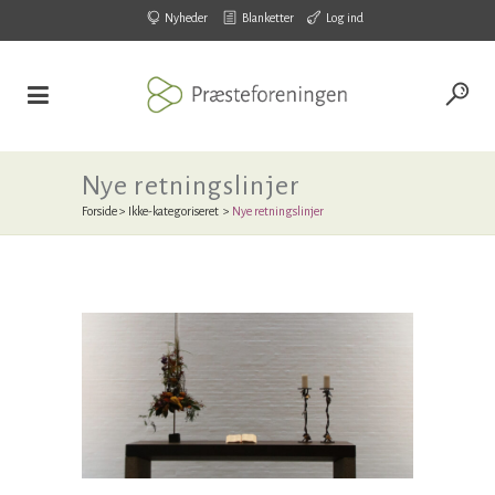
Nyheder
Blanketter
Log ind
Nye retningslinjer
Forside
>
Ikke-kategoriseret
>
Nye retningslinjer