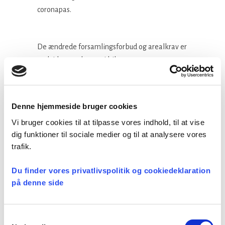
coronapas.
De ændrede forsamlingsforbud og arealkrav er
endvidere opdateret i bilag 1.
Se de opdaterede retningslinjer på
Kirkeministeriets hjemmeside
her.
Denne hjemmeside bruger cookies
Vi bruger cookies til at tilpasse vores indhold, til at vise
dig funktioner til sociale medier og til at analysere vores
Facebook
LinkedIn
Tweet
trafik.
Du finder vores privatlivspolitik og cookiedeklaration
på denne side
Kategorier:
Ikke-kategoriseret
Samtykkevalg