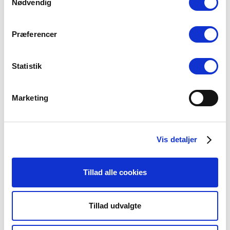
Nødvendig
Seneste nyheder
Præferencer
Konsulent i
Statistik
Præsteforeningen
06 august, 2026
Marketing
Et lille fald i ansøgere til
teologistudiet
Vis detaljer
29 juli, 2026
Tillad alle cookies
Stiftsgrænser
Tillad udvalgte
23 juli, 2026