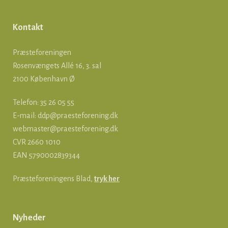
Kontakt
Præsteforeningen
Rosenvængets Allé 16, 3. sal
2100 København Ø
Telefon: 35 26 05 55
E-mail:
ddp@praesteforening.dk
webmaster@praesteforening.dk
CVR 2660 1010
EAN
5790002839344
Præsteforeningens Blad,
tryk her
Nyheder