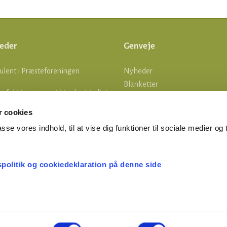
eder
Genveje
ulent i Præsteforeningen
Nyheder
Blanketter
lle fald i ansøgere til teologistudiet
Om os
Log ind
 cookies
tsgrænser
asse vores indhold, til at vise dig funktioner til sociale medier og t
MERTID ER FERIETID
spolitik og cookiedeklaration på denne side