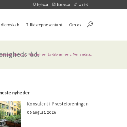
Nyheder
Blanketter
Log ind
dlemskab
Tillidsrepræsentant
Om os
 Menighedsråd.
styrelserne i de 44 distriktsforeninger i Landsforeningen af Menighedsråd.
neste nyheder
Konsulent i Præsteforeningen
06 august, 2026