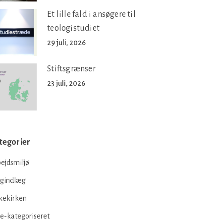
Et lille fald i ansøgere til
teologistudiet
29 juli, 2026
Stiftsgrænser
23 juli, 2026
tegorier
ejdsmiljø
ogindlæg
kekirken
e-kategoriseret