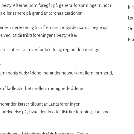
l bestyrelserne, som foregår på generalforsamlinger rundt i
Kir
ts eller senere på grund af coronasituationen.
Løn
denes interesser og kan fremme indbyrdes samarbejde og
Om
ke ved, at distriktsforeningens bestyrelse:
Pr
es interesser over for lokale og regionale kirkelige
r
mellem menighedsrådene, herunder netværk mellem formænd,
me af fællesskabet mellem menighedsrådene
runder kurser tilbudt af Landsforeningen.
å indflydelse på, hvad den lokale distriktsforening skal lave i
sforeningen af Menighedsråds bestyrelse. Det er