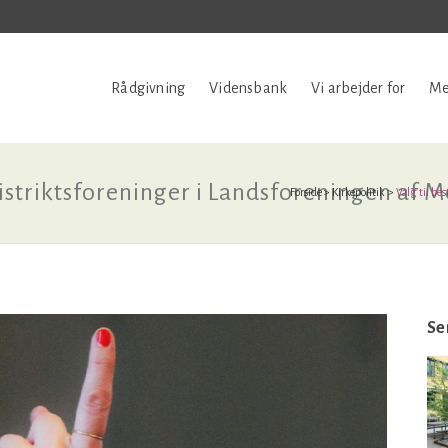
Rådgivning
Vidensbank
Vi arbejder for
Me
 distriktsforeninger i Landsforeningen af
Forside
>
Kirkepolitik
>
Valg til be
Se