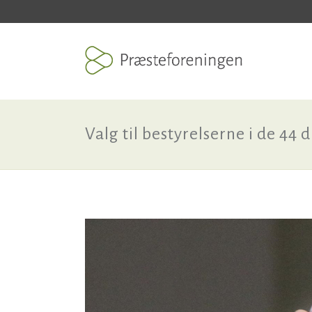
Valg til bestyrelserne i de 44