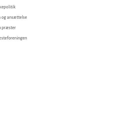
kepolitik
 og ansættelse
 præster
æsteforeningen