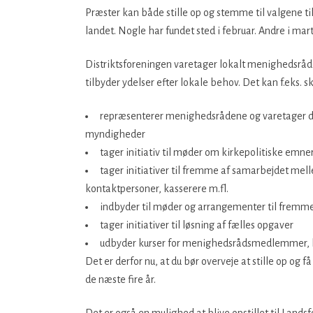
Præster kan både stille op og stemme til valgene ti
landet. Nogle har fundet sted i februar. Andre i mar
Distriktsforeningen varetager lokalt menighedsrå
tilbyder ydelser efter lokale behov. Det kan f.eks. s
repræsenterer menighedsrådene og varetager der
myndigheder
tager initiativ til møder om kirkepolitiske emne
tager initiativer til fremme af samarbejdet 
kontaktpersoner, kasserere m.fl.
indbyder til møder og arrangementer til frem
tager initiativer til løsning af fælles opgaver
udbyder kurser for menighedsrådsmedlemmer, he
Det er derfor nu, at du bør overveje at stille op og f
de næste fire år.
Det er også en mulighed at blive opstillet til Land