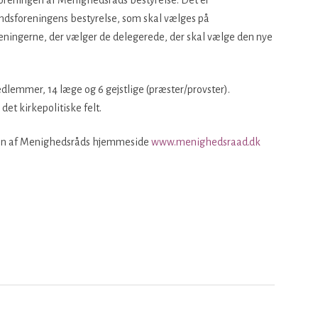
 Landsforeningens bestyrelse, som skal vælges på
eningerne, der vælger de delegerede, der skal vælge den nye
dlemmer, 14 læge og 6 gejstlige (præster/provster).
det kirkepolitiske felt.
ngen af Menighedsråds hjemmeside
www.menighedsraad.dk