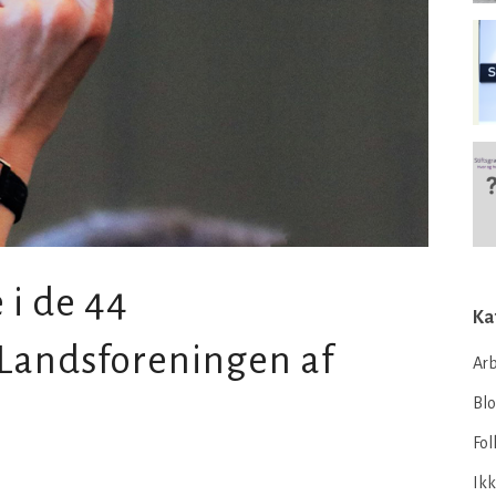
 i de 44
Ka
i Landsforeningen af
Arb
Bl
Fol
Ikk