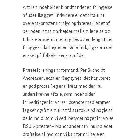
Aftalen indeholder blandt andet en forhøjelse
af udetillægget. Endvidere er det aftalt, at
overenskomstens ordlyd opdateres i løbet af
perioden, at samarbejdet mellem ledelse og
tillidsrepræsentanter drøftes og endelig at der
forsøges udarbejdet en lønpolitik, ligesom det
er sket på folkekirkens område.
Præsteforeningens formand, Per Bucholdt
Andreasen, udtaler: “Jeg synes, det har været
en god proces. Jeg er tilfreds med den nu
underskrevne aftale, som indeholder
forbedringer for vores udsendte medlemmer.
Jeg ser også frem til at få sat fokus på nogle af
de forhold, som vi ved, betyder noget for vores
DSUK-præster – blandt andet at vi nu indleder
drøftelse af hvordan vi kan formalisere en