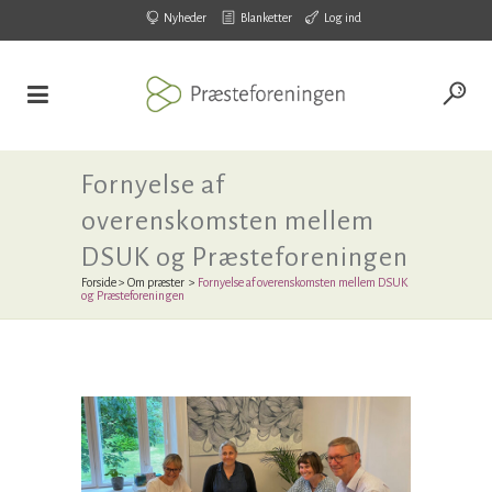
Nyheder
Blanketter
Log ind
Fornyelse af
overenskomsten mellem
DSUK og Præsteforeningen
Forside
>
Om præster
>
Fornyelse af overenskomsten mellem DSUK
og Præsteforeningen