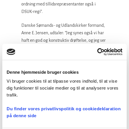
ordning med tillidsrepræsentanter også i
DSUK-regi”.
Danske Sømands- og Udlandskirker formand,
Anne E. Jensen, udtaler: “Jeg synes også vi har
haft en god og konstruktiv drøftelse, og jeg ser
frem til at den fortsætter på væsentlige
områder. Jeg tror at den aftalte
gennemskrivning af teksten vil skabe større
klarhed om vores aftalegrundlag.
Denne hjemmeside bruger cookies
Vi bruger cookies til at tilpasse vores indhold, til at vise
Den fornyede overenskomst har virkning fra
dig funktioner til sociale medier og til at analysere vores
den 1. april 2021.
trafik.
Facebook
LinkedIn
Tweet
Du finder vores privatlivspolitik og cookiedeklaration
på denne side
Kategorier: