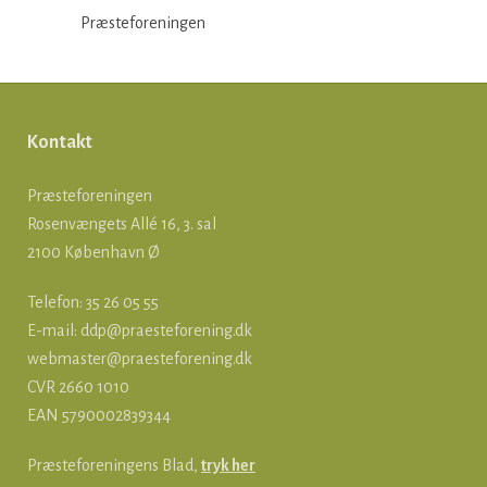
Præsteforeningen
Kontakt
Præsteforeningen
Rosenvængets Allé 16, 3. sal
2100 København Ø
Telefon: 35 26 05 55
E-mail:
ddp@praesteforening.dk
webmaster@praesteforening.dk
CVR 2660 1010
EAN
5790002839344
Præsteforeningens Blad,
tryk her