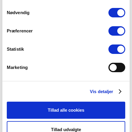
Samtykkevalg
Om præster
Nødvendig
Præferencer
Seneste nyheder
Statistik
Konsulent i
Præsteforeningen
Marketing
06 august, 2026
Vis detaljer
Et lille fald i ansøgere til
teologistudiet
Tillad alle cookies
29 juli, 2026
Tillad udvalgte